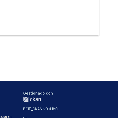
Gestionado con
BCIE_CKAN v0.4.1b0
entral)