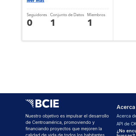
leer más
Seguidores
Conjunto de Datos
Miembros
0
1
1
Acerca
Nuestro objetivo es impulsar el desarrollo
Acerca de
de Centroamérica, promoviendo y
API de C
financiando proyectos que mejoren la
¿No encu
calidad de vida de todos los habitantes
buscas? 