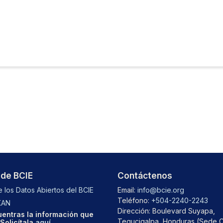
 de BCIE
Contáctenos
 los Datos Abiertos del BCIE
Email:
info@bcie.org
Teléfono:
+504-2240-2243
KAN
Dirección: Boulevard Suyapa,
entras la información que
Tegucigalpa, Honduras (Sede C
Solicítala
aquí
.