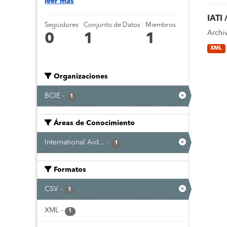
leer más
IATI 
Seguidores
Conjunto de Datos
Miembros
Archiv
0
1
1
XML
Organizaciones
BCIE
-
1
Áreas de Conocimiento
International Aid...
-
1
Formatos
CSV
-
1
XML
-
1