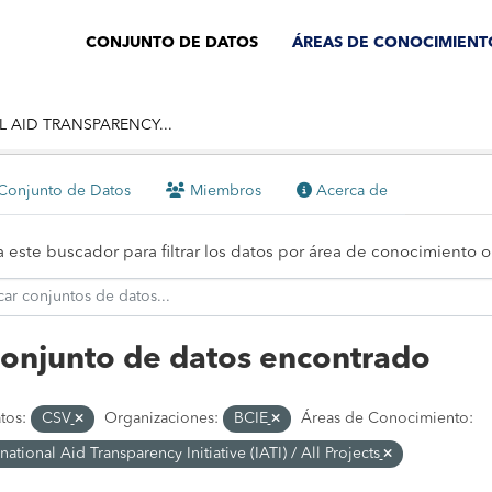
CONJUNTO DE DATOS
ÁREAS DE CONOCIMIENT
 AID TRANSPARENCY...
onjunto de Datos
Miembros
Acerca de
za este buscador para filtrar los datos por área de conocimiento
conjunto de datos encontrado
tos:
CSV
Organizaciones:
BCIE
Áreas de Conocimiento:
rnational Aid Transparency Initiative (IATI) / All Projects