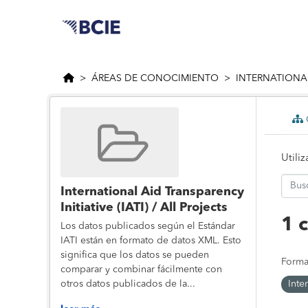
Saltar al contenido principal
ÁREAS DE CONOCIMIENTO
INTERNATIONAL
C
Utili
International Aid Transparency
Initiative (IATI) / All Projects
1 
Los datos publicados según el Estándar
IATI están en formato de datos XML. Esto
significa que los datos se pueden
Forma
comparar y combinar fácilmente con
Inte
otros datos publicados de la...