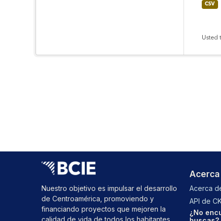
CSV
Usted 
Acerca
Nuestro objetivo es impulsar el desarrollo
Acerca de
de Centroamérica, promoviendo y
API de C
financiando proyectos que mejoren la
¿No encu
calidad de vida de todos los habitantes
buscas? 