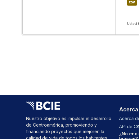
CSV
Usted 
Acerca
Nuestro objetivo es impulsar el desarrollo
Acerca de
de Centroamérica, promoviendo y
API de C
financiando proyectos que mejoren la
¿No encu
calidad de vida de todos los habitantes
buscas? 