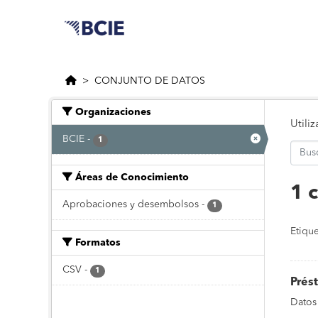
Saltar al contenido principal
CONJUNTO DE DATOS
Organizaciones
Utili
BCIE
-
1
Áreas de Conocimiento
1 
Aprobaciones y desembolsos
-
1
Etique
Formatos
CSV
-
1
Prés
Datos