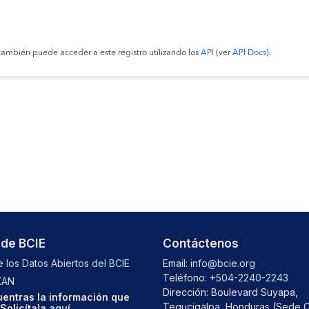
también puede acceder a este registro utilizando los
API
(ver
API Docs
).
 de BCIE
Contáctenos
 los Datos Abiertos del BCIE
Email:
info@bcie.org
Teléfono:
+504-2240-2243
KAN
Dirección: Boulevard Suyapa,
entras la información que
Tegucigalpa, Honduras (Sede C
Solicítala
aquí
.