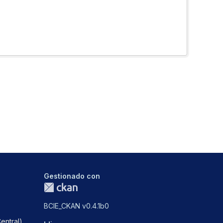
Gestionado con
BCIE_CKAN v0.4.1b0
entral)