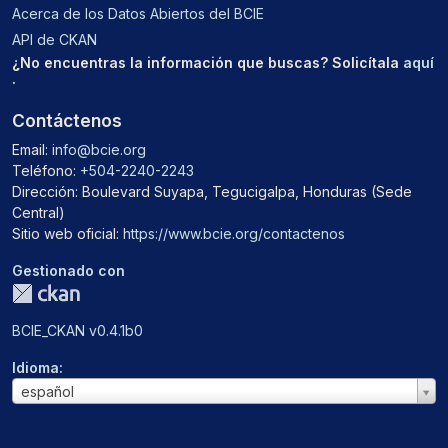
Acerca de los Datos Abiertos del BCIE
API de CKAN
¿No encuentras la información que buscas? Solicítala
aquí
.
Contáctenos
Email:
info@bcie.org
Teléfono:
+504-2240-2243
Dirección: Boulevard Suyapa, Tegucigalpa, Honduras (Sede
Central)
Sitio web oficial:
https://www.bcie.org/contactenos
Gestionado con
BCIE_CKAN v0.4.1b0
Idioma
Idioma
español