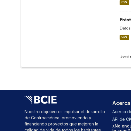
CSV
Prés
Datos
CSV
Usted 
Acerca
Nuestro objetivo es impulsar el desarrollo
Acerca de
de Centroamérica, promoviendo y
API de C
financiando proyectos que mejoren la
¿No encu
calidad de vida de todos los habitantes
buscas? 