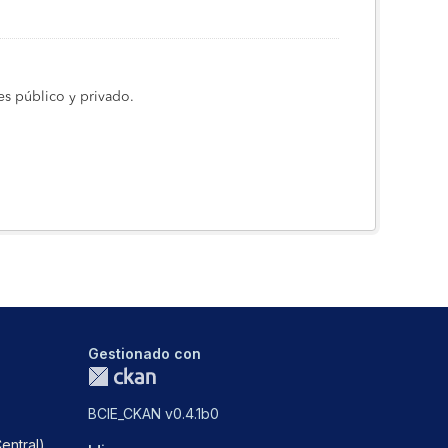
s público y privado.
Gestionado con
BCIE_CKAN v0.4.1b0
entral)