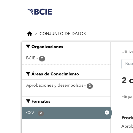
Saltar al contenido principal
CONJUNTO DE DATOS
Organizaciones
Utili
BCIE
-
2
Áreas de Conocimiento
2 
Aprobaciones y desembolsos
-
2
Etique
Formatos
CSV
-
2
Prod
Aprob