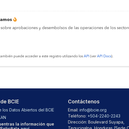
tamos
 sobre aprobaciones y desembolsos de las operaciones de los sectore
también puede acceder a este registro utilizando los
API
(ver
API Docs
).
 de BCIE
Contáctenos
 los Datos Abiertos del BCIE
Email:
info@bcie.org
Teléfono:
+504-2240-2243
KAN
Dirección: Boulevard Suyapa,
entras la información que
Tegucigalpa, Honduras (Sede C
Solicítala
aquí
.