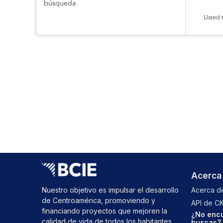
búsqueda
Usted 
Acerca
Nuestro objetivo es impulsar el desarrollo
Acerca de
de Centroamérica, promoviendo y
API de C
financiando proyectos que mejoren la
¿No encu
calidad de vida de todos los habitantes
buscas? 