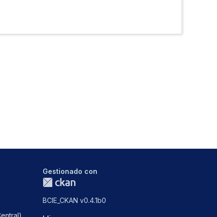
Gestionado con
BCIE_CKAN v0.4.1b0
entral)