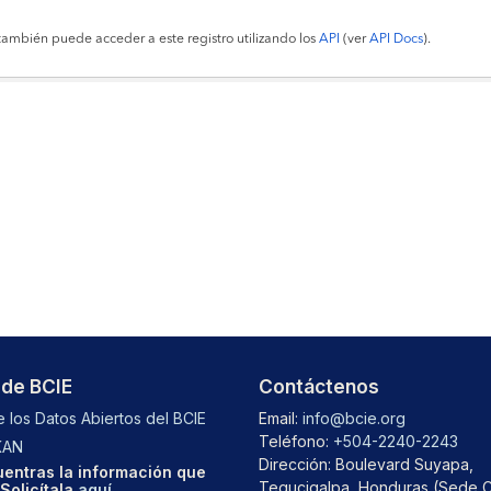
también puede acceder a este registro utilizando los
API
(ver
API Docs
).
 de BCIE
Contáctenos
 los Datos Abiertos del BCIE
Email:
info@bcie.org
Teléfono:
+504-2240-2243
KAN
Dirección: Boulevard Suyapa,
entras la información que
Tegucigalpa, Honduras (Sede C
Solicítala
aquí
.