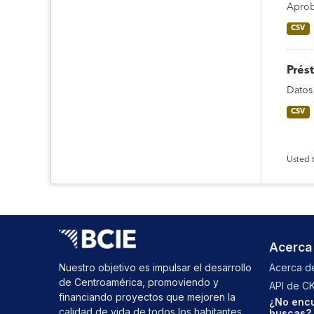
Aprob
CSV
Prés
Datos
CSV
Usted 
Acerca
Nuestro objetivo es impulsar el desarrollo
Acerca de
de Centroamérica, promoviendo y
API de C
financiando proyectos que mejoren la
¿No encu
calidad de vida de todos los habitantes
buscas? 