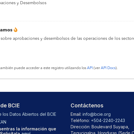
aciones y Desembolsos
tamos
 sobre aprobaciones y desembolsos de las operaciones de los sectore
también puede acceder a este registro utilizando los
API
(ver
API Docs
).
 de BCIE
Contáctenos
 los Datos Abiertos del BCIE
Email:
info@bcie.org
Teléfono:
+504-2240-2243
KAN
Dirección: Boulevard Suyapa,
entras la información que
Tegucigalpa, Honduras (Sede C
Solicítala
aquí
.